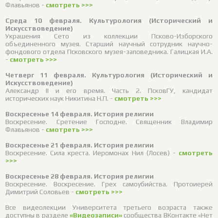
Флавьянов -
смотреть >>>
Среда 10 февраля. Культурология (Исторический и
Искусствоведение)
Украшения Сето из коллекции Псково-Изборского
объединенного музея. Старший научный сотрудник научно-
фондового отдела Псковского музея-заповедника. Галицкая И.А.
-
смотреть >>>
Четверг 11 февраля. Культурология (Исторический и
Искусствоведение)
Александр II и его время. Часть 2. ПсковГУ, кандидат
исторических наук Никитина Н.П. -
смотреть >>>
Воскресенье 14 февраля. История религии
Воскресение. Сретение Господне. Священник Владимир
Флавьянов -
смотреть >>>
Воскресенье 21 февраля. История религии
Воскресение. Сила креста. Иеромонах Нил (Лосев) -
смотреть
>>>
Воскресенье 28 февраля. История религии
Воскресение. Воскресение. Грех самоубийства. Протоиерей
Димитрий Соловьев -
смотреть >>>
Все видеолекции Университета третьего возраста также
доступны в разделе
«Видеозаписи»
сообщества ВКонтакте «Нет