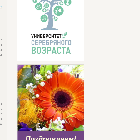
е
о
а
и
о
в
е
В
4