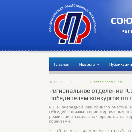
СОЮ
РЕГ
Главная
Новости
Публикации
18.09.2020 - 10:03
|
В ногу со временем
Региональное отделение «С
победителем конкурсов по 
РО в очередной раз приняло участие в
субсидий социально ориентированным не
реализацию социальных проектов на те
проектами:
- «В ногу со временем», который по