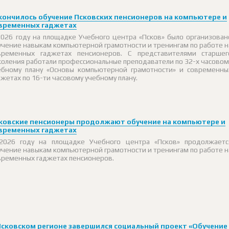
кончилось обучение Псковских пенсионеров на компьютере и
временных гаджетах
2026 году на площадке Учебного центра «Псков» было организован
учение навыкам компьютерной грамотности и тренингам по работе н
временных гаджетах пенсионеров. С представителями старшег
коления работали профессиональные преподаватели по 32-х часовом
ебному плану «Основы компьютерной грамотности» и современны
джетах по 16-ти часовому учебному плану.
ковские пенсионеры продолжают обучение на компьютере и
временных гаджетах
2026 году на площадке Учебного центра «Псков» продолжаетс
учение навыкам компьютерной грамотности и тренингам по работе н
временных гаджетах пенсионеров.
Псковском регионе завершился социальный проект «Обучение