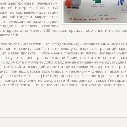
аться смартфоном и планшетом,
ностей Интернет. Социальный
задач по социальной адаптации
ионной среде и направлен на
й и полноценной жизни людей
ородах и селениях Псковской
ного проекта не менее 200 человек пройдут обучение и не мене
авателей;
rossing the Generation Gap (продолжение)» направленный на разв
нение и защиту самобытности, культуры, языков и традиций нар
их целей проекта, - сближение поколений путем изучения куль
зе факультета иностранных языков Университета третьего возрас
о продолжить и углубить добросердечные отношения между студен
(английский и немецкий языки) и слушателями Университета трет
иеся при подготовке волонтеров к Ганзейским дням, а также в 
ша на месте: Crossing the Generation Gap». За период реализации э
к пройдут обучение на факультете «Иностранных языков Универси
учателей проекта - не менее 200 человек. Количество волонтеров 