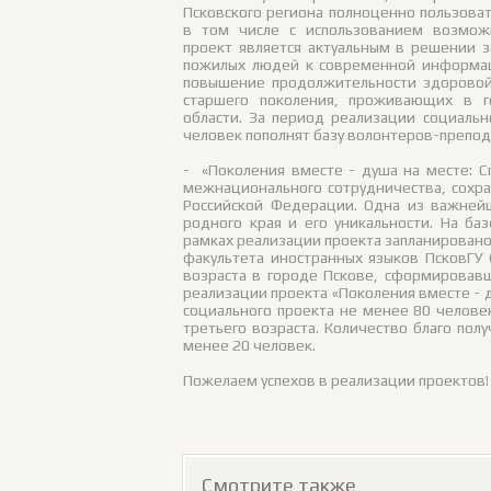
Псковского региона полноценно пользов
в том числе с использованием возмож
проект является актуальным в решении 
пожилых людей к современной информац
повышение продолжительности здорово
старшего поколения, проживающих в г
области. За период реализации социаль
человек пополнят базу волонтеров-препод
- «Поколения вместе - душа на месте: C
межнационального сотрудничества, сохра
Российской Федерации. Одна из важнейш
родного края и его уникальности. На ба
рамках реализации проекта запланирован
факультета иностранных языков ПсковГУ 
возраста в городе Пскове, сформировавш
реализации проекта «Поколения вместе - ду
социального проекта не менее 80 челове
третьего возраста. Количество благо пол
менее 20 человек.
Пожелаем успехов в реализации проектов!
Смотрите также