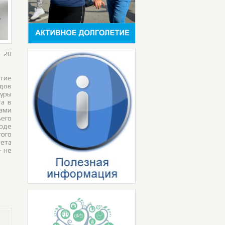
е 20
итие
одов
туры
та в
тами
ьего
ходе
того
тета
- не