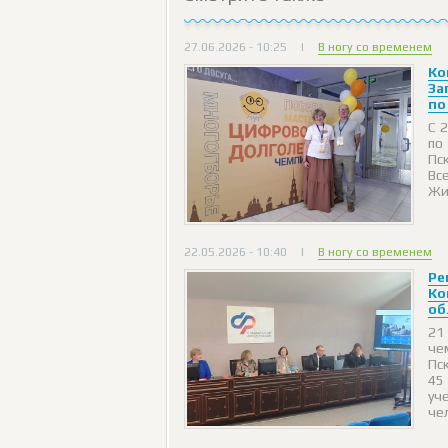
27.06.2026 - 10:25
|
В ногу со временем
Ко
За
по
С 
по
Пс
Вс
Жи
22.05.2026 - 10:40
|
В ногу со временем
Ре
Ко
об
21
че
Пс
45
уч
че