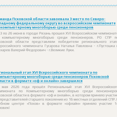
манда Псковской области завоевала 3 место по Северо-
падному федеральному округу во всероссийском чемпионате
 компьютерному многоборью среди пенсионеров
23 по 26 июня в городе Рязань прошел XVI Всероссийском чемпионат
 компьютерному многоборью среди пенсионеров. РО СПР п
ковской области представляли победители регионального этап
ероссийского чемпионата Гусарова Наталья Павловна - г.Пустошка 
харев Валерий Федорович - г.Великие Луки.
гиональный этап XVI Всероссийского чемпионата по
мпьютерному многоборью среди пенсионеров Псковской
ласти в формате «оф и онлайн» завершился
 мая 2026 года прошёл Региональный этап XVI Всероссийског
мпионата по Компьютерному многоборью среди пенсионеро
ковской области в формате «оф и онлайн», в котором приняло участи
 представителей старшего поколения из 16 местных отделений СПР. 
ебном центре «Псков» в формате «офлайн» приняло участие 1
ловек!