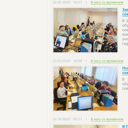
22.05.2026 - 10:27
|
В ногу со временем
За
со
В 
об
со
по
уч
га
23.03.2026 - 10:08
|
В ногу со временем
Пс
со
В 
об
со
29.10.2025 - 09:21
|
В ногу со временем
В 