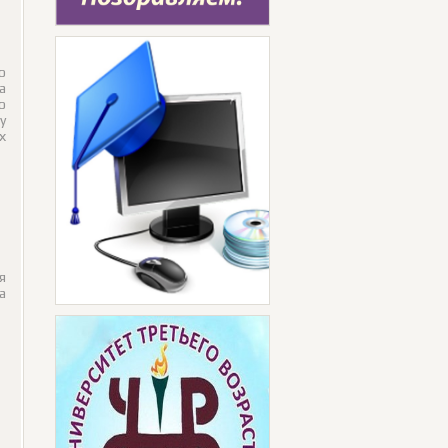
о
а
о
у
х
я
а