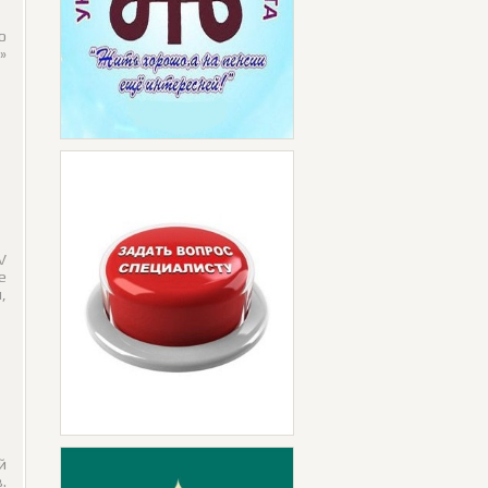
о
»
V
е
,
й
.