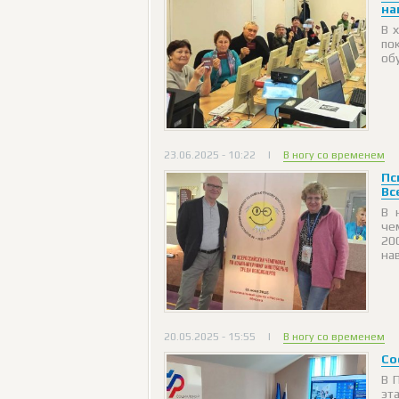
на
В 
по
об
23.06.2025 - 10:22
|
В ногу со временем
Пс
Вс
В 
че
20
на
20.05.2025 - 15:55
|
В ногу со временем
Со
В 
эт