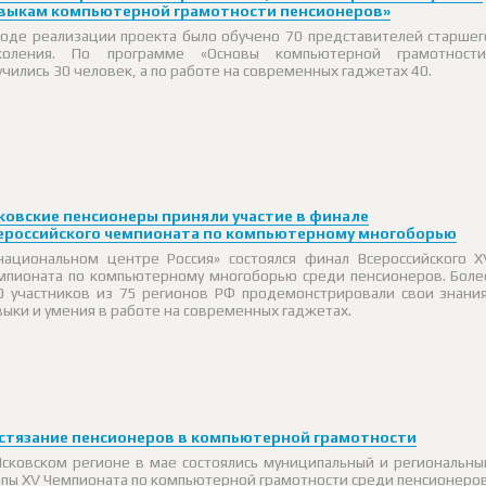
выкам компьютерной грамотности пенсионеров»
ходе реализации проекта было обучено 70 представителей старшег
коления. По программе «Основы компьютерной грамотности
учились 30 человек, а по работе на современных гаджетах 40.
ковские пенсионеры приняли участие в финале
ероссийского чемпионата по компьютерному многоборью
национальном центре Россия» состоялся финал Всероссийского X
мпионата по компьютерному многоборью среди пенсионеров. Боле
0 участников из 75 регионов РФ продемонстрировали свои знания
выки и умения в работе на современных гаджетах.
стязание пенсионеров в компьютерной грамотности
Псковском регионе в мае состоялись муниципальный и региональны
апы XV Чемпионата по компьютерной грамотности среди пенсионеров