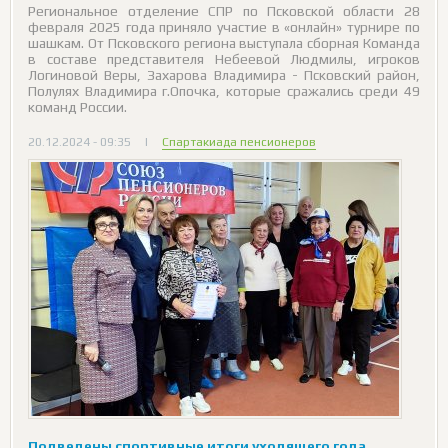
Региональное отделение СПР по Псковской области 28
февраля 2025 года приняло участие в «онлайн» турнире по
шашкам. От Псковского региона выступала сборная Команда
в составе представителя Небеевой Людмилы, игроков
Логиновой Веры, Захарова Владимира - Псковский район,
Полулях Владимира г.Опочка, которые сражались среди 49
команд России.
20.12.2024 - 09:35
|
Спартакиада пенсионеров
Подведены спортивные итоги уходящего года