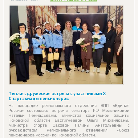
Теплая, дружеская встреча с участниками X
Спартакиады пенсионеров
На площадке регионального отделения ВПП «Единая
Россия» состоялась встреча сенатора РФ Мельниковой
Натальи Геннадьевны, министра социальной защиты
Псковской области Евстигнеевой Ольги Михайловны,
министра спорта Овсовой Галины Анатольевны с
руководством Регионального отделения «Союз
пенсионеров России» по Псковской области.