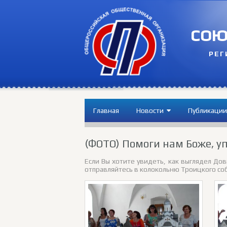
СОЮ
РЕГ
Главная
Новости
Публикации
(ФОТО) Помоги нам Боже, уп
Если Вы хотите увидеть, как выглядел До
отправляйтесь в колокольню Троицкого соб