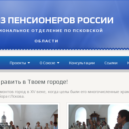
З ПЕНСИОНЕРОВ РОССИИ
ИОНАЛЬНОЕ ОТДЕЛЕНИЕ ПО ПСКОВСКОЙ
ОБЛАСТИ
Проекты
О Cоюзе
Консультации
Ссылки
равить в Твоем городе!
вмонтов город в XV веке, когда целы были его многочисленные хра
ора г.Пскова.