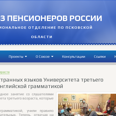
З ПЕНСИОНЕРОВ РОССИИ
ИОНАЛЬНОЕ ОТДЕЛЕНИЕ ПО ПСКОВСКОЙ
ОБЛАСТИ
Проекты
О Cоюзе
Консультации
Ссылки
зраста
транных языков Университета третьего
английской грамматикой
едное занятие со слушателями
ета третьего возраста, которые
грамматикой, учили правило
ательных. Теперь, отвечая на