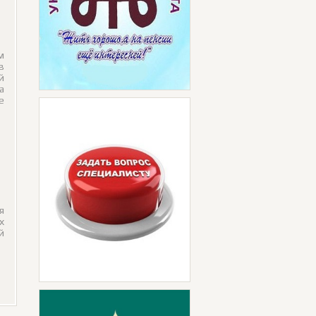
м
в
й
а
е
я
х
й