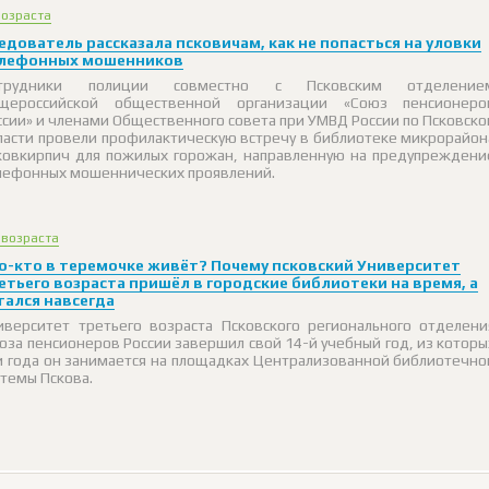
возраста
едователь рассказала псковичам, как не попасться на уловки
лефонных мошенников
трудники полиции совместно с Псковским отделение
щероссийской общественной организации «Союз пенсионеро
ссии» и членами Общественного совета при УМВД России по Псковско
ласти провели профилактическую встречу в библиотеке микрорайон
ковкирпич для пожилых горожан, направленную на предупреждени
лефонных мошеннических проявлений.
 возраста
о-кто в теремочке живёт? Почему псковский Университет
етьего возраста пришёл в городские библиотеки на время, а
тался навсегда
иверситет третьего возраста Псковского регионального отделени
юза пенсионеров России завершил свой 14-й учебный год, из которы
и года он занимается на площадках Централизованной библиотечно
стемы Пскова.