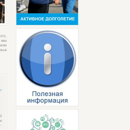
ого,
и мы
или
овья
й
м
-