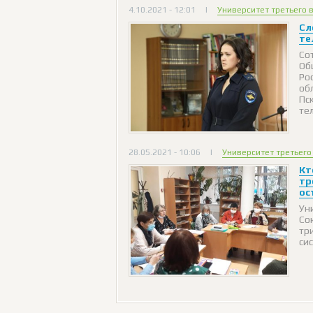
4.10.2021 - 12:01
|
Университет третьего 
Сл
те
Со
Об
Ро
об
Пс
те
28.05.2021 - 10:06
|
Университет третьего
Кт
тр
ос
Ун
Со
тр
си