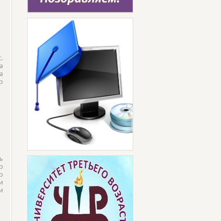
.
а
а
р
ь
о
о
и
и