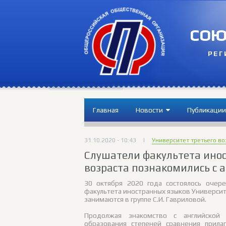
СОЮ
РЕГ
Главная
Новости
Публикации
31.10.2020 - 10:43
|
Университет третьего во
Слушатели факультета инос
возраста познакомились с 
30 октября 2020 года состоялось очер
факультета иностранных языков Университ
занимаются в группе С.И. Гавриловой.
Продолжая знакомство с английской 
образования степеней сравнения прилаг