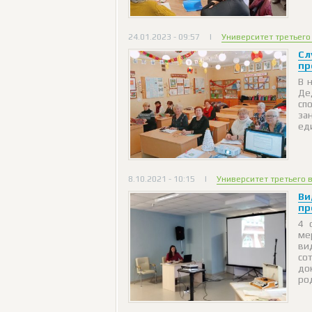
24.01.2023 - 09:57
|
Университет третьего
Сл
пр
В 
Де
сп
за
ед
8.10.2021 - 10:15
|
Университет третьего 
Ви
пр
4 
ме
ви
со
до
ро