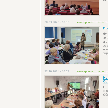
20.03.2025 - 10:03
|
Университет третьего
Пр
Фа
эл
лю
за
по
зд
22.10.2024 - 10:07
|
Университет третьего
На
Со
С 
«О
Об