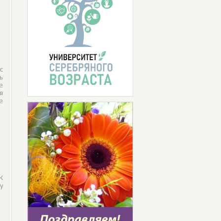
с
ь
е
я
е
К
у