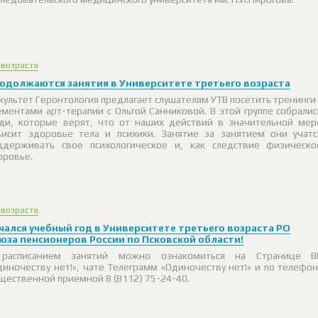
 возраста
одолжаются занятия в Университете третьего возраста
культет Геронтология предлагает слушателям УТВ посетить тренинги 
ементами арт-терапии с Ольгой Санниковой. В этой группе собралис
ди, которые верят, что от наших действий в значительной мер
висит здоровье тела и психики. Занятие за занятием они учатс
ддерживать свое психологическое и, как следствие физическо
оровье.
 возраста
чался учебный год в Университете третьего возраста РО
юза пенсионеров России по Псковской области!
расписанием занятий можно ознакомиться на Странице В
диночеству нет!», чате Телеграмм «Одиночеству нет!» и по телефон
щественной приемной 8 (8112) 75-24-40.