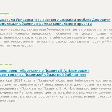
 возраста
ушатели Университета третьего возраста посёлка Дедовичи
одолжили общение в рамках социального проекта
наступившем году слушатели Университета третьего возраста из пос
довичи успешно продолжают общение на досуге, ходят н
ортивные прогулки, открывают в себе новые таланты и встречаются н
нятиях иностранным языком - в рамках социального проекта «Ми
ин: язык есть народ».
возраста
деопроект «Прогулки по Пскову с Е.А. Изюмовым»
езентовали в Псковской областной библиотеке
октября 2021 года в Псковской областной библиотеке состоялас
роприятие с презентацией уникального культурно-просветительског
деопроекта «Прогулки по Пскову с Е. А. Изюмовым», реализуемог
трудниками Регионального центра по работе с редкими и ценным
кументами с целью распространения качественных знаний по истори
дного края.