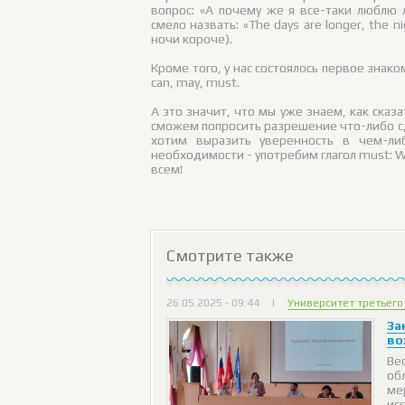
вопрос: «А почему же я все-таки люблю
смело назвать: «The days are longer, the n
ночи короче).
Кроме того, у нас состоялось первое знак
can, may, must.
А это значит, что мы уже знаем, как сказа
сможем попросить разрешение что-либо сдел
хотим выразить уверенность в чем-ли
необходимости - употребим глагол must: W
всем!
Смотрите также
26.05.2025 - 09:44
|
Университет третьего
За
во
Ве
об
ме
ис