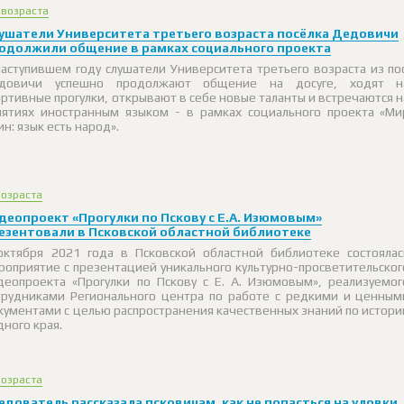
 возраста
ушатели Университета третьего возраста посёлка Дедовичи
одолжили общение в рамках социального проекта
наступившем году слушатели Университета третьего возраста из пос
довичи успешно продолжают общение на досуге, ходят н
ортивные прогулки, открывают в себе новые таланты и встречаются н
нятиях иностранным языком - в рамках социального проекта «Ми
ин: язык есть народ».
возраста
деопроект «Прогулки по Пскову с Е.А. Изюмовым»
езентовали в Псковской областной библиотеке
октября 2021 года в Псковской областной библиотеке состоялас
роприятие с презентацией уникального культурно-просветительског
деопроекта «Прогулки по Пскову с Е. А. Изюмовым», реализуемог
трудниками Регионального центра по работе с редкими и ценным
кументами с целью распространения качественных знаний по истори
дного края.
возраста
едователь рассказала псковичам, как не попасться на уловки