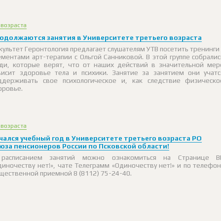
 возраста
одолжаются занятия в Университете третьего возраста
культет Геронтология предлагает слушателям УТВ посетить тренинги 
ементами арт-терапии с Ольгой Санниковой. В этой группе собралис
ди, которые верят, что от наших действий в значительной мер
висит здоровье тела и психики. Занятие за занятием они учатс
ддерживать свое психологическое и, как следствие физическо
оровье.
 возраста
чался учебный год в Университете третьего возраста РО
юза пенсионеров России по Псковской области!
расписанием занятий можно ознакомиться на Странице В
диночеству нет!», чате Телеграмм «Одиночеству нет!» и по телефон
щественной приемной 8 (8112) 75-24-40.