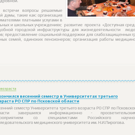
ндровной.
в встречи вопросы решаемые
й думы, такие как: организация
имателями платными услугами в
ьных и школьных учреждениях; развитие проекта «Доступная сред
добной городской инфраструктуры для жизнедеятельности люде
в; предоставление социальной поддержки для слабозащищенных г
тных семей, одиноких пенсионеров; организация работы медицин
 возраста
кончился весенний семестр в Университетах третьего
зраста РО СПР по Псковской области
сенний семестр Университета третьего возраста РО СПР по Псковско
ласти завершился информационно - просветительски
роприятием со специалистами Российского научно
следовательского медицинского университета им. Н.И.Пирогова.