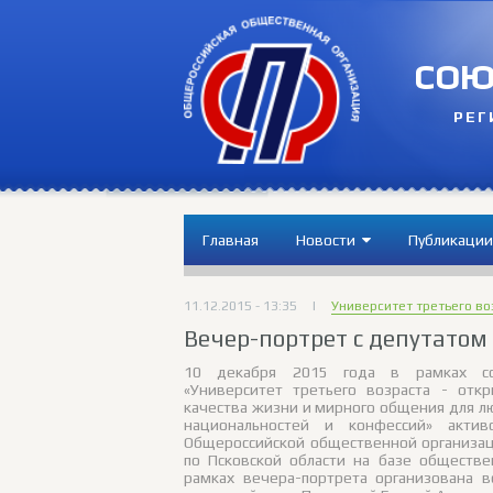
СОЮ
РЕГ
Главная
Новости
Публикации
11.12.2015 - 13:35
|
Университет третьего во
Вечер-портрет с депутатом 
10 декабря 2015 года в рамках со
«Университет третьего возраста - отк
качества жизни и мирного общения для л
национальностей и конфессий» актив
Общероссийской общественной организац
по Псковской области на базе обществ
рамках вечера-портрета организована в