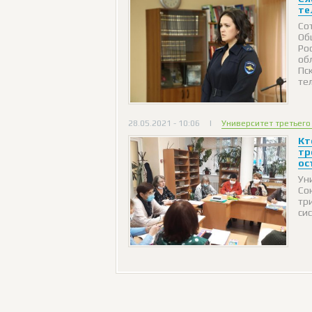
те
Со
Об
Ро
об
Пс
те
28.05.2021 - 10:06
|
Университет третьего
Кт
тр
ос
Ун
Со
тр
си