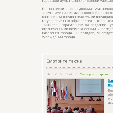
городской думы Полонской Еленой Алекса
Не оставили равнодушными участнико
депутатами на сессиях Псковской городско
контроля за предоставляемыми предприн
государственных образовательных дошкол
г.Пскове направленном на создание у
ограниченными возможностями, инвалидо
населения города - инвалидов, многоде
учреждений города.
Смотрите также
26.05.2025 - 09:44
|
Университет третьего
За
во
Ве
об
ме
ис