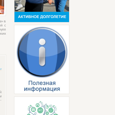
а» в
й с
рупп
ских
й
м
-