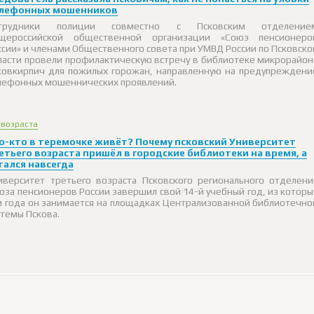
лефонных мошенников
трудники полиции совместно с Псковским отделение
щероссийской общественной организации «Союз пенсионеро
ссии» и членами Общественного совета при УМВД России по Псковско
ласти провели профилактическую встречу в библиотеке микрорайон
ковкирпич для пожилых горожан, направленную на предупреждени
лефонных мошеннических проявлений.
 возраста
о-кто в теремочке живёт? Почему псковский Университет
етьего возраста пришёл в городские библиотеки на время, а
тался навсегда
иверситет третьего возраста Псковского регионального отделени
юза пенсионеров России завершил свой 14-й учебный год, из которы
и года он занимается на площадках Централизованной библиотечно
стемы Пскова.