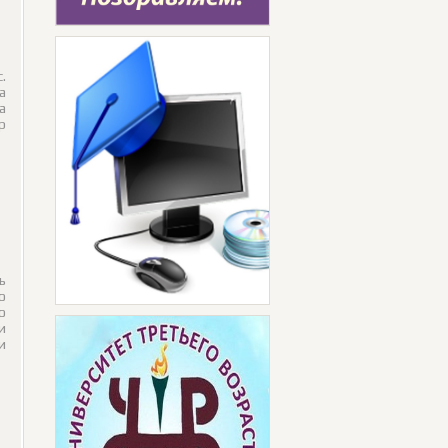
.
а
а
р
ь
о
о
и
и