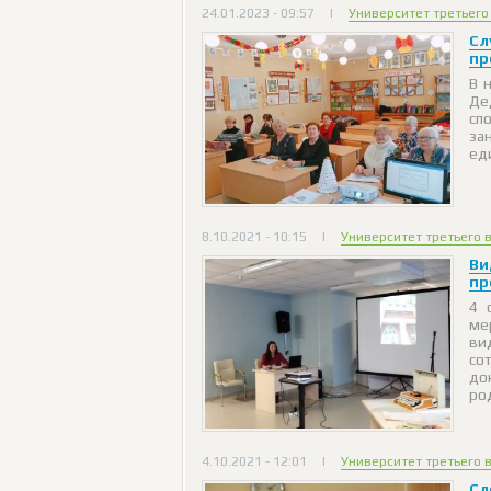
24.01.2023 - 09:57
|
Университет третьего
Сл
пр
В 
Де
сп
за
ед
8.10.2021 - 10:15
|
Университет третьего 
Ви
пр
4 
ме
ви
со
до
ро
4.10.2021 - 12:01
|
Университет третьего 
Сл