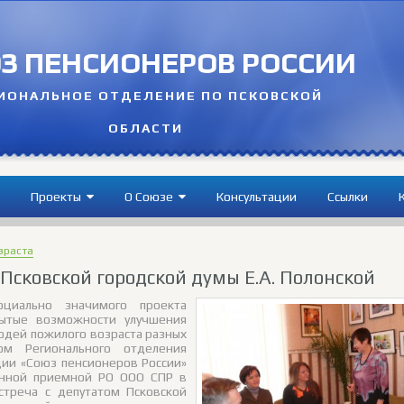
З ПЕНСИОНЕРОВ РОССИИ
ИОНАЛЬНОЕ ОТДЕЛЕНИЕ ПО ПСКОВСКОЙ
ОБЛАСТИ
Проекты
О Cоюзе
Консультации
Ссылки
зраста
Псковской городской думы Е.А. Полонской
циально значимого проекта
рытые возможности улучшения
юдей пожилого возраста разных
ом Регионального отделения
ии «Союз пенсионеров России»
енной приемной РО ООО СПР в
стреча с депутатом Псковской