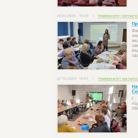
20.03.2025 - 10:03
|
Университет третьего
Пр
Фа
эл
лю
за
по
зд
22.10.2024 - 10:07
|
Университет третьего
На
Со
С 
«О
Об