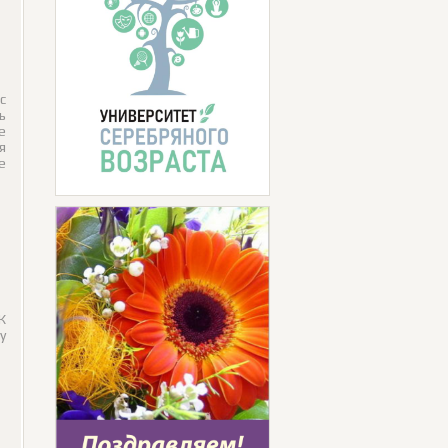
с
ь
е
я
е
К
у