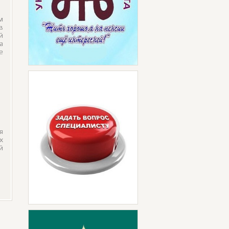
м
в
й
а
е
я
х
й