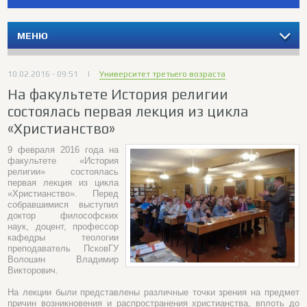
МЕНЮ
10.02.2016 - 09:51
|
Университет третьего возраста
На факультете История религии
состоялась первая лекция из цикла
«Христианство»
9 февраля 2016 года на
факультете «История
религии» состоялась
первая лекция из цикла
«Христианство». Перед
собравшимися выступил
доктор философских
наук, доцент, профессор
кафедры теологии
преподаватель ПсковГУ
Волошин Владимир
Викторович.
На лекции были представлены различные точки зрения на предмет
причин возникновения и распространения христианства, вплоть до