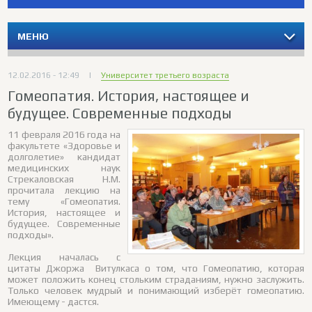
МЕНЮ
12.02.2016 - 12:49
|
Университет третьего возраста
Гомеопатия. История, настоящее и
будущее. Современные подходы
11 февраля 2016 года на
факультете «Здоровье и
долголетие» кандидат
медицинских наук
Стрекаловская Н.М.
прочитала лекцию на
тему «Гомеопатия.
История, настоящее и
будущее. Современные
подходы».
Лекция началась с
цитаты Джоржа Витулкаса о том, что Гомеопатию, которая
может положить конец стольким страданиям, нужно заслужить.
Только человек мудрый и понимающий изберёт гомеопатию.
Имеющему - дастся.