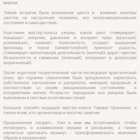
миром.
Темой встречи была психология цвета и влияние палитры
цветов на настроение человека, его психоэмоциональное
состояние и самочувствие.
Участники мастер-класса узнали, какой цвет стимулирует,
повышает энергию, давление и ускоряет пульс (красный);
успокаивает, снижает тревожность, создает ощущение
прохлады и покоя (синий/голубой); приносит радость,
стимулирует когнитивную деятельность (желтый); дарит чувство
безопасности и гармонии (зеленый); погружает в депрессию
(коричневый).
После короткой теоретической части последовал практический
сеанс арт-терапии: слушателям было предложено нарисовать
собственное настроение и раскрасить «мандалу здоровья» в
соответствии со своим эмоциональном состоянием и
восприятием жизни. Результат порадовал: все рисунки были
выполнены в светлых позитивных тонах!
Большое спасибо ведущей мастер-класса Тамаре Проненко, а
также всем, кто организовал и посетил занятие.
Продолжение следует… Уже в мае мы встречаемся, чтобы
поговорить о взаимосвязи музыки и рисования, а также
научиться «рисовать музыку» - трансформировать звуковые
образы в визуальные.