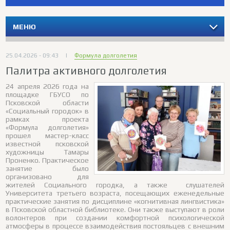
МЕНЮ
25.04.2026 - 09:43
|
Формула долголетия
Палитра активного долголетия
24 апреля 2026 года на
площадке ГБУСО по
Псковской области
«Социальный городок» в
рамках проекта
«Формула долголетия»
прошел мастер-класс
известной псковской
художницы Тамары
Проненко. Практическое
занятие было
организовано для
жителей Социального городка, а также слушателей
Университета третьего возраста, посещающих еженедельные
практические занятия по дисциплине «когнитивная лингвистика»
в Псковской областной библиотеке. Они также выступают в роли
волонтеров при создании комфортной психологической
атмосферы в процессе взаимодействия постояльцев с внешним